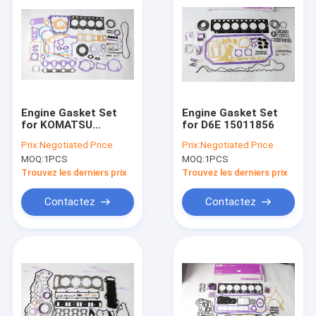
Engine Gasket Set
Engine Gasket Set
for KOMATSU
for D6E 15011856
SAA4D95LE B3.3
Prix:
Negotiated Price
Prix:
Negotiated Price
MOQ:
1PCS
MOQ:
1PCS
Trouvez les derniers prix
Trouvez les derniers prix
Contactez
Contactez
Aperçu
Produits
VR Show