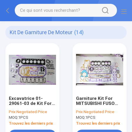
Kit De Garniture De Moteur
(14)
Excavatrice 01-
Garniture Kit For
29061-03 de Kit For
MITSUBISHI FUSO
de garniture de
39394-00041 de
Prix:
Negotiated Price
Prix:
Negotiated Price
moteur de D6D D7D
moteur du Japon
MOQ:
1PCS
MOQ:
1PCS
D12D
S6KT
Trouvez les derniers prix
Trouvez les derniers prix