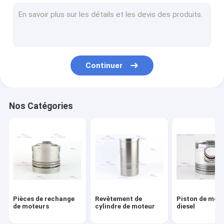
Segments de piston de moteur
Kit de revêtement de cylindre
Garniture de culasse du moteur
Continuer
Kit de garniture de moteur
Pièces de turbocompresseur de moteur
Nos Catégories
Incidences de moteur diesel
Remplacement de disque d'embrayage
Injecteur de gazole
Pompe à eau de moteur
Pièces de rechange
Revêtement de
Piston de mot
Pompe d'extracteur d'huile
de moteurs
cylindre de moteur
diesel