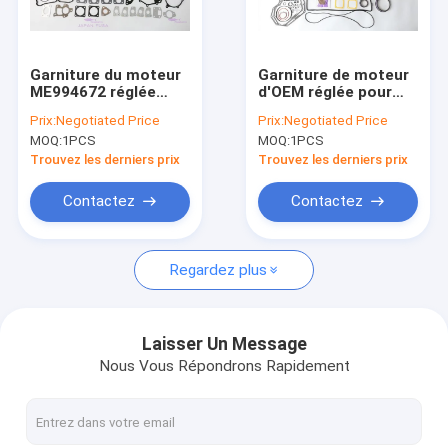
A propos de nous
Visite d'usine
Garniture du moteur
Garniture de moteur
ME994672 réglée
d'OEM réglée pour
Contrôle de la qualité
pour MITSUBISHI
KOMATSU
Prix:
Negotiated Price
Prix:
Negotiated Price
4M50-TL
SAA6D102E
MOQ:
1PCS
MOQ:
1PCS
Contact
Trouvez les derniers prix
Trouvez les derniers prix
Demande de soumission
Contactez
Contactez
VR
Regardez plus
Pièces de rechange de moteurs
Laisser Un Message
Nous Vous Répondrons Rapidement
Revêtement de cylindre de moteur
Piston de moteur diesel