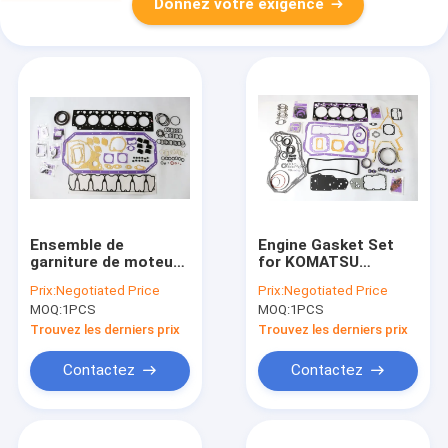
Donnez votre exigence
Ensemble de
Engine Gasket Set
garniture de moteur
for KOMATSU
d'OEM pour D6D 01-
SAA4D102E
Prix:
Negotiated Price
Prix:
Negotiated Price
29061-03
MOQ:
1PCS
MOQ:
1PCS
Trouvez les derniers prix
Trouvez les derniers prix
Contactez
Contactez