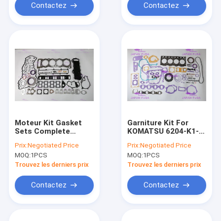
Contactez
Contactez
Moteur Kit Gasket
Garniture Kit For
Sets Complete
KOMATSU 6204-K1-
ME994672 ME994671
9900 IATF16949 2020
Prix:
Negotiated Price
Prix:
Negotiated Price
ME994673 de
de moteur d'OEM
MOQ:
1PCS
MOQ:
1PCS
Mitsubishi 4M50
S4D95
Trouvez les derniers prix
Trouvez les derniers prix
Contactez
Contactez