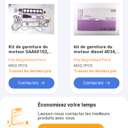
Kit de garniture du
kit de garniture du
moteur SAA6D102,
moteur diesel 4D34,
ensemble de
garniture ME994312
Prix:
Negotiated Price
Prix:
Negotiated Price
garniture de culasse
de culasse de
MOQ:
1PCS
MOQ:
1PCS
6738-K1-1100
MITSUBISHUI
Trouvez les derniers prix
Trouvez les derniers prix
Contactez
Contactez
Économisez votre temps
Laissez-nous contacter les meilleurs
produits avec vous.