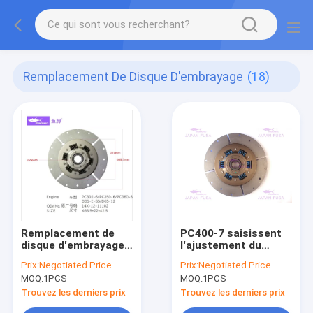
Remplacement De Disque D'embrayage
(18)
Remplacement de
PC400-7 saisissent
disque d'embrayage
l'ajustement du
PC300-6, Assemblée
remplacement 207-
Prix:
Negotiated Price
Prix:
Negotiated Price
14X-12-1112 de
01-71310 de disque
MOQ:
1PCS
MOQ:
1PCS
plateau d'embrayage
pour KOMATSU
Trouvez les derniers prix
Trouvez les derniers prix