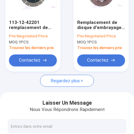
A propos de nous
Visite d'usine
113-12-42201
Remplacement de
remplacement de
disque d'embrayage
Contrôle de la qualité
disque d'embrayage
de machines
Prix:
Negotiated Price
Prix:
Negotiated Price
pour KOMATSU
minières pour HINO
MOQ:
1PCS
MOQ:
1PCS
D31D37
W04D
Contact
Trouvez les derniers prix
Trouvez les derniers prix
Demande de soumission
Contactez
Contactez
VR
Regardez plus
Pièces de rechange de moteurs
Laisser Un Message
Nous Vous Répondrons Rapidement
Revêtement de cylindre de moteur
Piston de moteur diesel