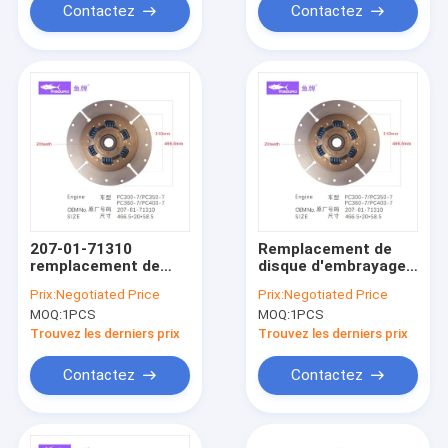
Contactez
Contactez
207-01-71310
Remplacement de
remplacement de
disque d'embrayage
disque d'embrayage
PC350-7, plateau
Prix:
Negotiated Price
Prix:
Negotiated Price
pour PC360-7
d'embrayage de
MOQ:
1PCS
MOQ:
1PCS
KOMATSU
moteur 207-01-
466.5*20*58.5
71310 466.5*20*58.5
Trouvez les derniers prix
Trouvez les derniers prix
Contactez
Contactez