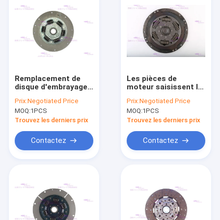
Remplacement de
Les pièces de
disque d'embrayage
moteur saisissent le
VOE14528378 pour
remplacement de
Prix:
Negotiated Price
Prix:
Negotiated Price
D12C D13F
disque pour XUGONG
MOQ:
1PCS
MOQ:
1PCS
Trouvez les derniers prix
Trouvez les derniers prix
Contactez
Contactez
Aperçu
Produits
VR Show