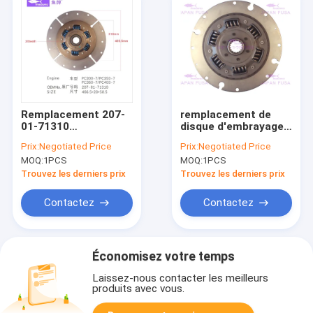
Remplacement 207-
remplacement de
01-71310
disque d'embrayage
466.5*20*58.5 de
20Y-01-11112 pour
Prix:
Negotiated Price
Prix:
Negotiated Price
plateau d'embrayage
PC200-6 KOMATSU
MOQ:
1PCS
MOQ:
1PCS
de KOMATSU PC300-
336*16*55
7
Trouvez les derniers prix
Trouvez les derniers prix
Contactez
Contactez
Économisez votre temps
Laissez-nous contacter les meilleurs
produits avec vous.