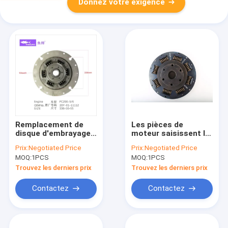
Donnez votre exigence
Remplacement de
Les pièces de
disque d'embrayage
moteur saisissent le
de PC200-5 20Y-01-
remplacement de
Prix:
Negotiated Price
Prix:
Negotiated Price
11112 pour
disque pour
MOQ:
1PCS
MOQ:
1PCS
KOMATSU 336*16*55
CATERPILLARR C13
310-9497
Trouvez les derniers prix
Trouvez les derniers prix
Contactez
Contactez