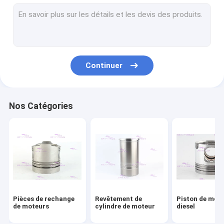
Segments de piston de moteur
Kit de revêtement de cylindre
Garniture de culasse du moteur
Continuer
Kit de garniture de moteur
Pièces de turbocompresseur de moteur
Nos Catégories
Incidences de moteur diesel
Remplacement de disque d'embrayage
Injecteur de gazole
Pompe à eau de moteur
Pièces de rechange
Revêtement de
Piston de mot
Pompe d'extracteur d'huile
de moteurs
cylindre de moteur
diesel