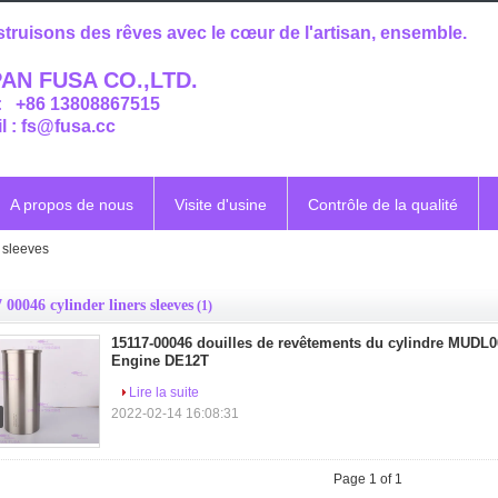
truisons des rêves avec le cœur de l'artisan, ensemble.
AN FUSA CO.,LTD.
 : +86 13808867515
l : fs@fusa.cc
A propos de nous
Visite d'usine
Contrôle de la qualité
 sleeves
 00046 cylinder liners sleeves
(1)
15117-00046 douilles de revêtements du cylindre MUDL
Engine DE12T
Lire la suite
2022-02-14 16:08:31
Page 1 of 1