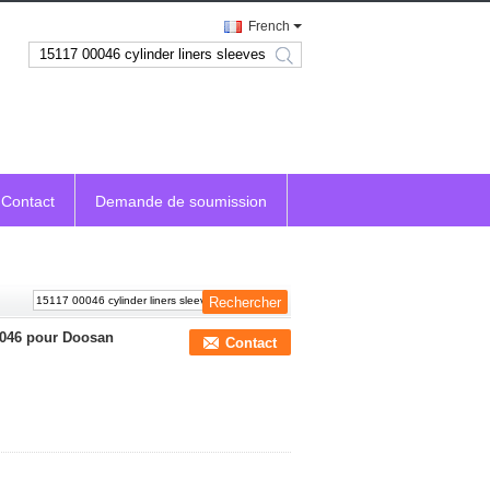
French
search
Contact
Demande de soumission
0046 pour Doosan
Contact