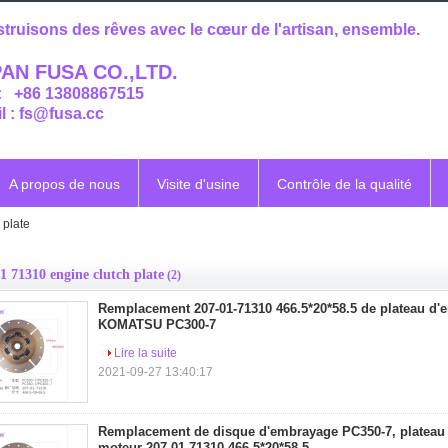
truisons des rêves avec le cœur de l'artisan, ensemble.
AN FUSA CO.,LTD.
 : +86 13808867515
l : fs@fusa.cc
A propos de nous
Visite d'usine
Contrôle de la qualité
 plate
1 71310 engine clutch plate
(2)
Remplacement 207-01-71310 466.5*20*58.5 de plateau d'
KOMATSU PC300-7
Lire la suite
2021-09-27 13:40:17
Remplacement de disque d'embrayage PC350-7, plateau
moteur 207-01-71310 466.5*20*58.5