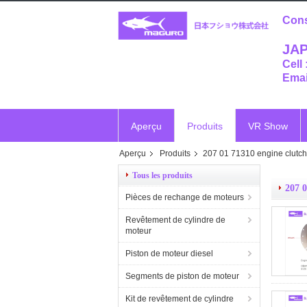
Cons
JAP
Cell
Emai
Aperçu
Produits
VR Show
Aperçu
Produits
207 01 71310 engine clutch
Vr
Tous les produits
207 0
Pièces de rechange de moteurs
Revêtement de cylindre de
moteur
Piston de moteur diesel
Segments de piston de moteur
Kit de revêtement de cylindre