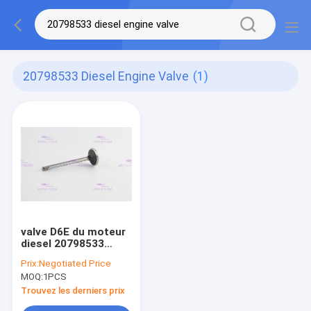
20798533 Diesel Engine Valve
(1)
valve D6E du moteur
diesel 20798533
20849979 pour
Prix:
Negotiated Price
EC210B EC220D
MOQ:
1PCS
EW145B EW205D
Trouvez les derniers prix