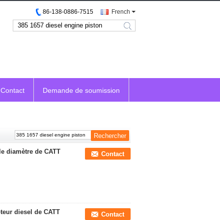
86-138-0886-7515
French
search
Contact
Demande de soumission
 le diamètre de CATT
Contact
teur diesel de CATT
Contact