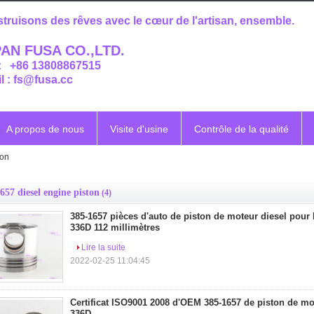
truisons des rêves avec le cœur de l'artisan, ensemble.
AN FUSA CO.,LTD.
 : +86 13808867515
l : fs@fusa.cc
A propos de nous
Visite d'usine
Contrôle de la qualité
ton
657 diesel engine piston
(4)
385-1657 pièces d'auto de piston de moteur diesel pour
336D 112 millimètres
Lire la suite
2022-02-25 11:04:45
Certificat ISO9001 2008 d'OEM 385-1657 de piston de mo
336D