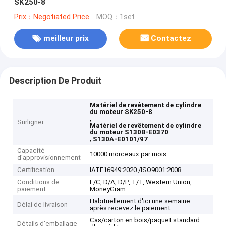
SK250-8
Prix：Negotiated Price
MOQ：1set
meilleur prix
Contactez
Description De Produit
Matériel de revêtement de cylindre
du moteur SK250-8
,
Surligner
Matériel de revêtement de cylindre
du moteur S130B-E0370
,
S130A-E0101/97
Capacité
10000 morceaux par mois
d'approvisionnement
Certification
IATF16949:2020 /ISO9001:2008
Conditions de
L/C, D/A, D/P, T/T, Western Union,
paiement
MoneyGram
Habituellement d'ici une semaine
Délai de livraison
après recevez le paiement
Cas/carton en bois/paquet standard
Détails d'emballage