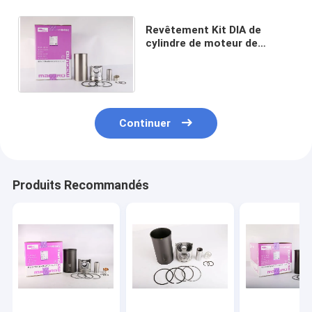
Revêtement Kit DIA de
cylindre de moteur de
SAA6D102E 114mm 6738-
31-2111 3957795 3802747
Continuer
Produits Recommandés