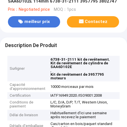
SAA6D102E 114mm 6738-31-2111 3957795 3802747
Prix：Negotiated price
MOQ：1pcs
meilleur prix
Contactez
Description De Produit
,
6738-31-2111 kit de revêtement
Kit de revêtement de cylindre de
SAA6D102E
Surligner
,
Kit de revêtement de 3957795
moteurs
Capacité
10000 morceaux par mois
d'approvisionnement
Certification
IATF16949:2020 /ISO9001:2008
Conditions de
L/C, D/A, D/P, T/T, Western Union,
paiement
MoneyGram
Habituellement d'ici une semaine
Délai de livraison
après recevez le paiement
Cas/carton en bois/paquet standard
Détails d'emballage