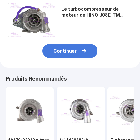
Le turbocompresseur de
moteur de HINO J08E-TM
SK350-8 S1760-E0200 partie
24100-4640 787846-5001
Continuer
Produits Recommandés
49179-02910 pièces
1-14400389-0
Turbocharger 