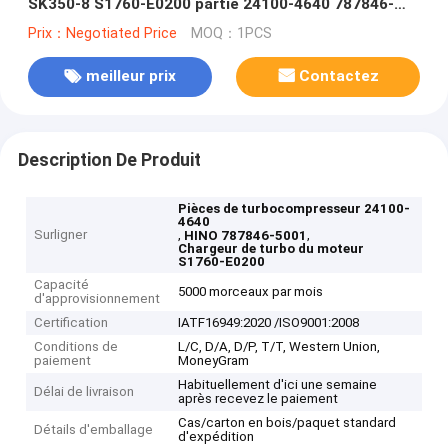
SK350-8 S1760-E0200 partie 24100-4640 787846-
5001
Prix：Negotiated Price
MOQ：1PCS
meilleur prix
Contactez
Description De Produit
Pièces de turbocompresseur 24100-
4640
Surligner
,
,
HINO 787846-5001
Chargeur de turbo du moteur
S1760-E0200
Capacité
5000 morceaux par mois
d'approvisionnement
Certification
IATF16949:2020 /ISO9001:2008
Conditions de
L/C, D/A, D/P, T/T, Western Union,
paiement
MoneyGram
Habituellement d'ici une semaine
Délai de livraison
après recevez le paiement
Cas/carton en bois/paquet standard
Détails d'emballage
d'expédition