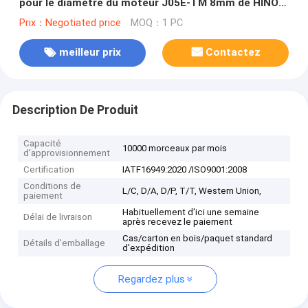
pour le diamètre du moteur J05E-TM 8mm de HINO
112 millimètres
Prix：Negotiated price
MOQ：1 PC
meilleur prix
Contactez
Description De Produit
Capacité
10000 morceaux par mois
d'approvisionnement
Certification
IATF16949:2020 /ISO9001:2008
Conditions de
L/C, D/A, D/P, T/T, Western Union,
paiement
Habituellement d'ici une semaine
Délai de livraison
après recevez le paiement
Cas/carton en bois/paquet standard
Détails d'emballage
d'expédition
Regardez plus