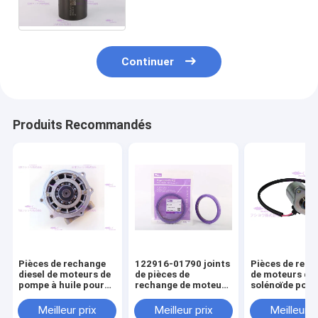
8mm de HINO 112 millimètres
Continuer
Produits Recommandés
Pièces de rechange
122916-01790 joints
Pièces de rec
diesel de moteurs de
de pièces de
de moteurs de
pompe à huile pour
rechange de moteurs
solénoïde pour
HINO J08E
pour YANMAR
4I-5674
4TNV98
Meilleur prix
Meilleur prix
Meilleur p