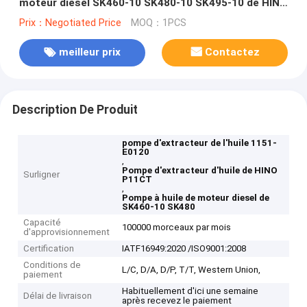
moteur diesel SK460-10 SK480-10 SK495-10 de HINO
P11CT
Prix：Negotiated Price
MOQ：1PCS
meilleur prix
Contactez
Description De Produit
pompe d'extracteur de l'huile 1151-
E0120
,
Pompe d'extracteur d'huile de HINO
Surligner
P11CT
,
Pompe à huile de moteur diesel de
SK460-10 SK480
Capacité
100000 morceaux par mois
d'approvisionnement
Certification
IATF16949:2020 /ISO9001:2008
Conditions de
L/C, D/A, D/P, T/T, Western Union,
paiement
Habituellement d'ici une semaine
Délai de livraison
après recevez le paiement