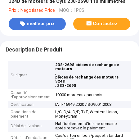
324D de moteurs de Cyls 238-2698 110 millimètres
Prix：Negotiated Price
MOQ：1PCS
meilleur prix
Contactez
Description De Produit
238-2698 pièces de rechange de
moteurs
,
Surligner
pièces de rechange des moteurs
324D
,
238-2698
Capacité
10000 morceaux par mois
d'approvisionnement
Certification
IATF16949:2020 /ISO9001:2008
Conditions de
L/C, D/A, D/P, T/T, Western Union,
paiement
MoneyGram
Habituellement d'ici une semaine
Délai de livraison
après recevez le paiement
Cas/carton en bois/paquet standard
Détails d'emballage