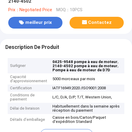
2140-4502
Prix：Negotiated Price
MOQ：10PCS
meilleur prix
Contactez
Description De Produit
,
0425-9548 pompe à eau de moteur
Surligner
,
2140-4502 pompe à eau de moteur
Pompe à eau de moteur de D7D
Capacité
5000 morceaux par mois
d'approvisionnement
Certification
IATF16949:2020 /ISO9001:2008
Conditions de
L/C, D/A, D/P, T/T, Western Union,
paiement
Habituellement dans la semaine après
Délai de livraison
réception du paiement
Caisse en bois/Carton/Paquet
Détails d'emballage
d'expédition Standard