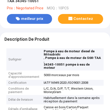
TAA 34345-10051
Prix：Negotiated Price
MOQ：10PCS
meilleur prix
Contactez
Description De Produit
Pompe à eau de moteur diesel de
Mitsubishi
,
Pompe à eau de moteur de S6K-TAA
Surligner
,
34345-10051 pompe à eau de
moteur
Capacité
5000 morceaux par mois
d'approvisionnement
Certification
IATF16949:2020 /ISO9001:2008
Conditions de
L/C, D/A, D/P, T/T, Western Union,
paiement
MoneyGram
Habituellement dans la semaine après
Délai de livraison
réception du paiement
Caisse en bois/Carton/Paquet
Détails d'emballage