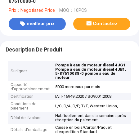
87610088-0
Prix：Negotiated Price
MOQ：10PCS
meilleur prix
Contactez
Description De Produit
,
Pompe à eau du moteur diesel 4JG1
,
Pompe à eau du moteur diesel 4JB1
Surligner
5-87610088-0 pompe à eau de
moteur
Capacité
5000 morceaux par mois
d'approvisionnement
Certification
IATF16949:2020 /ISO9001:2008
Conditions de
L/C, D/A, D/P, T/T, Western Union,
paiement
Habituellement dans la semaine après
Délai de livraison
réception du paiement
Caisse en bois/Carton/Paquet
Détails d'emballage
d'expédition Standard