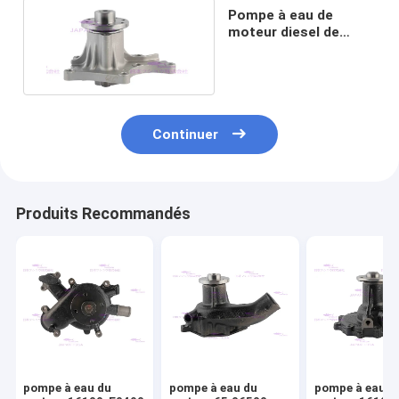
Pompe à eau de
moteur diesel de
4JB1 4JG1 5-
87610088-0
Continuer
Produits Recommandés
pompe à eau du
pompe à eau du
pompe à eau d