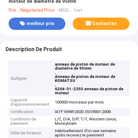
moteur de diamètre de 95mm
Prix：Negotiated Price
MOQ：1set
meilleur prix
Contactez
Description De Produit
anneau de piston de moteur de
diamètre de 95mm
,
Anneau de piston de moteur de
Surligner
KOMATSU
,
6204-31-2203 anneau de piston de
moteur
Capacité
100000 morceaux par mois
d'approvisionnement
Certification
IATF16949:2020 /ISO9001:2008
Conditions de
L/C, D/A, D/P, T/T, Western Union,
paiement
MoneyGram
Habituellement d'ici une semaine
Délai de livraison
après recevez le paiement