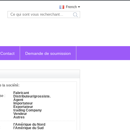
French
search
Contact
Demande de soumission
e la société:
Fabricant
se :
Distributeur/grossiste.
Agent
Importateur
Exportateur
trading Company
Vendeur
Autres
l'Amérique du Nord
:
l'Amérique du Sud