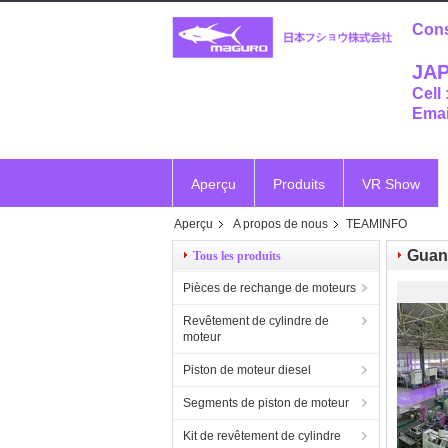
Cons
JAP
Cell
Emai
Aperçu
Produits
VR Show
Aperçu
A propos de nous
TEAMINFO
Vr
Guang
Tous les produits
Pièces de rechange de moteurs
Revêtement de cylindre de
moteur
Piston de moteur diesel
Segments de piston de moteur
Kit de revêtement de cylindre