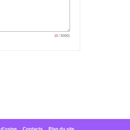
(
0
/ 3000)
 d'usine
Contacts
Plan du site