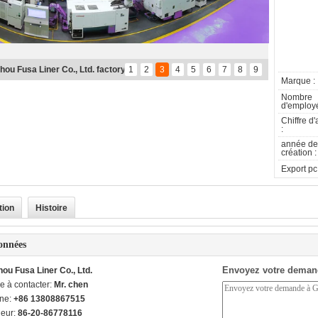
ou Fusa Liner Co., Ltd. factory
1
2
3
4
5
6
7
8
9
Marque :
Nombre
d'employé
Chiffre d'
:
année de
création :
Export pc 
tion
Histoire
onnées
Envoyez votre deman
ou Fusa Liner Co., Ltd.
e à contacter:
Mr. chen
ne:
+86 13808867515
ieur:
86-20-86778116