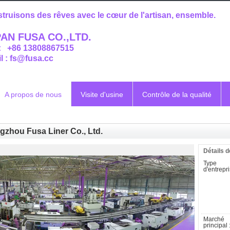
truisons des rêves avec le cœur de l'artisan, ensemble.
AN FUSA CO.,LTD.
 : +86 13808867515
l : fs@fusa.cc
A propos de nous
Visite d'usine
Contrôle de la qualité
zhou Fusa Liner Co., Ltd.
Détails d
Type
d'entrepri
Marché
principal 