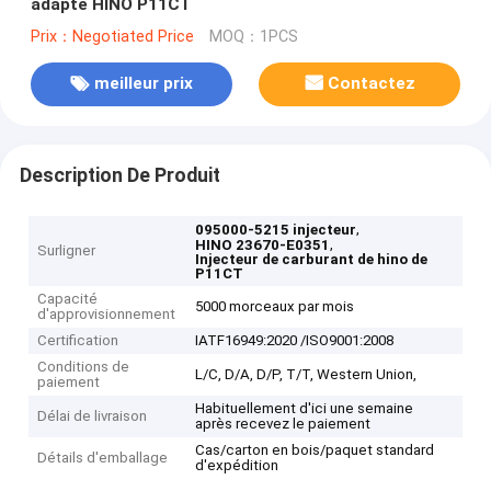
adapté HINO P11CT
Prix：Negotiated Price
MOQ：1PCS
meilleur prix
Contactez
Description De Produit
,
095000-5215 injecteur
,
HINO 23670-E0351
Surligner
Injecteur de carburant de hino de
P11CT
Capacité
5000 morceaux par mois
d'approvisionnement
Certification
IATF16949:2020 /ISO9001:2008
Conditions de
L/C, D/A, D/P, T/T, Western Union,
paiement
Habituellement d'ici une semaine
Délai de livraison
après recevez le paiement
Cas/carton en bois/paquet standard
Détails d'emballage
d'expédition