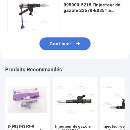
095000-5215 l'injecteur de
gazole 23670-E0351 a
adapté HINO P11CT
Continuer
Produits Recommandés
8-98284393-0
Injecteur de gazole
injecteur de