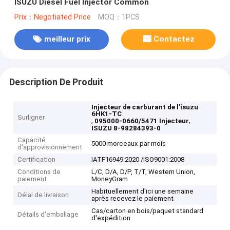
ISUZU Diesel Fuel Injector Common
Prix：Negotiated Price
MOQ：1PCS
meilleur prix
Contactez
Description De Produit
Injecteur de carburant de l'isuzu
6HK1-TC
Surligner
,
,
095000-0660/5471 Injecteur
ISUZU 8-98284393-0
Capacité
5000 morceaux par mois
d'approvisionnement
Certification
IATF16949:2020 /ISO9001:2008
Conditions de
L/C, D/A, D/P, T/T, Western Union,
paiement
MoneyGram
Habituellement d'ici une semaine
Délai de livraison
après recevez le paiement
Cas/carton en bois/paquet standard
Détails d'emballage
d'expédition