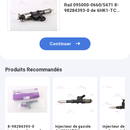
Rail 095000-0660/5471 8-
98284393-0 de 6HK1-TC
ISUZU Diesel Fuel Injector
Common
Continuer
Produits Recommandés
8-98284393-0
Injecteur de gazole
injecteur de