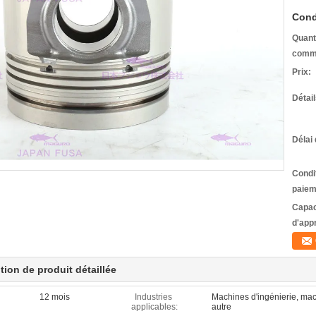
Cond
Quant
comm
Prix:
Détai
Délai 
Condi
paiem
Capac
d'app
tion de produit détaillée
12 mois
Industries
Machines d'ingénierie, mac
applicables:
autre