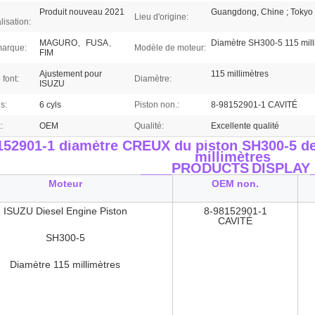
Produit nouveau 2021
Guangdong, Chine ; Tokyo
Lieu d'origine:
isation:
MAGURO、FUSA、
Diamètre SH300-5 115 mill
arque:
Modèle de moteur:
FIM
Ajustement pour
115 millimètres
 font:
Diamètre:
ISUZU
s:
6 cyls
Piston non.:
8-98152901-1 CAVITÉ
:
OEM
Qualité:
Excellente qualité
152901-1 diamètre CREUX du piston SH300-5 de
millimètres
____PRODUCTS
DISPLAY
Moteur
OEM non.
ISUZU Diesel Engine Piston
8-98152901-1
CAVITÉ
SH300-5
Diamètre 115 millimètres