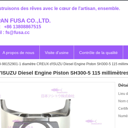
truisons des rêves avec le cœur de l'artisan, ensemble.
AN FUSA CO.,LTD.
 : +86 13808867515
l : fs@fusa.cc
A propos de nous
Visite d'usine
Contrôle de la qualité
8-98152901-1 diamètre CREUX d'ISUZU Diesel Engine Piston SH300-5 115 millim
ISUZU Diesel Engine Piston SH300-5 115 millimètre
Détai
Lieu d
Nom d
Certifi
Numér