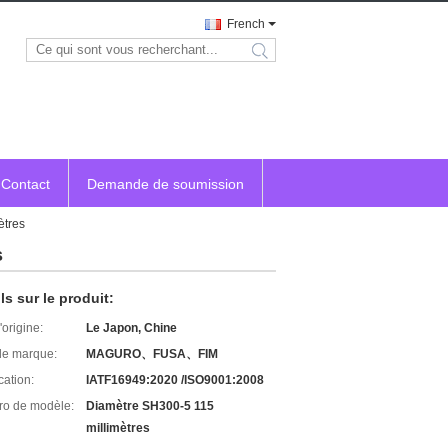
French
search
Contact
Demande de soumission
ètres
s
ls sur le produit:
'origine:
Le Japon, Chine
e marque:
MAGURO、FUSA、FIM
cation:
IATF16949:2020 /ISO9001:2008
o de modèle:
Diamètre SH300-5 115
millimètres