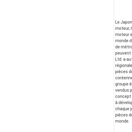
Le Japon
moteur, l
moteur e
monde de
de métro
peuvent 
Ltd. a a
régional
pièces d
coréenne
groupe él
vendus p
concept i
à dévelo
chaque j
pièces d
monde.