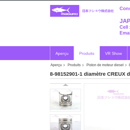
Cons
JAP
Cell
Emai
Aperçu
Produits
VR Show
Aperçu
Produits
Piston de moteur diesel
Vr
8-98152901-1 diamètre CREUX d'