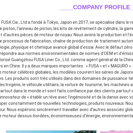
____COMPANY PROFILE_
 FUSA Cie., Ltd a fondé à Tokyo, Japon en 2017, se spécialise dans le r
e piston, l'anneau de piston, les kits de revêtement de cylindre, la garni
t d'autres pièces de moteur de noyau. Nous avons la production et l'é
 processus de fabrication, chaîne de production de traitement autom
logie, physique et chimique avancé global d'essai. Avec le défaut zéro
répondre aux normes environnementales de normes d'OEM et d'émission
utorisé Guangzhou FUSA Liner Co., Ltd. comme agent général de la Chine
es en Chine. Il y a deux marques importantes : « FUSA » et « MAGURO ».
e moteur célèbres globales, les modèles couvrent les séries de Japona
s. Les produits sont très utilisés dans des domaines de puissance tel
ectrogène, le véhicule utilitaire, la voiture de tourisme, les machines a
artout dans le monde et sont faits confiance par des clients partout 
nnovateur de « établir un rêve avec l'ingéniosité et de la danse avec vo
pper constamment de nouvelles technologies, produits nouveaux. Nous 
our. Nous espérons sincèrement travailler avec d'autres associés glo
e moteur dessus-bordées, économiseuses d'énergie, environnementales