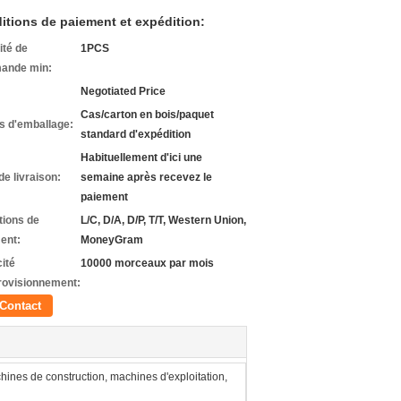
itions de paiement et expédition:
ité de
1PCS
ande min:
Negotiated Price
Cas/carton en bois/paquet
ls d'emballage:
standard d'expédition
Habituellement d'ici une
de livraison:
semaine après recevez le
paiement
tions de
L/C, D/A, D/P, T/T, Western Union,
ent:
MoneyGram
ité
10000 morceaux par mois
rovisionnement:
Contact
hines de construction, machines d'exploitation,