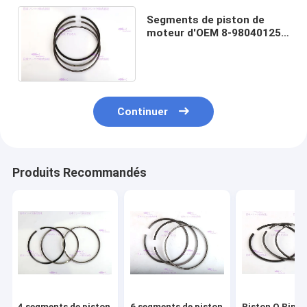
Segments de piston de
moteur d'OEM 8-98040125-
0 pour le diamètre 115mm
d'ISUZU 4HK1T
Continuer
Produits Recommandés
4 segments de piston
6 segments de piston
Piston O Ring 