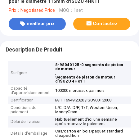
pour le diamètre 115mm d'ISUZU 4HK1T
Prix：Negotiated Price
MOQ：1set
meilleur prix
Contactez
Description De Produit
8-98040125-0 segments de piston
de moteur
Surligner
,
Segments de piston de moteur
d'ISUZU 4HK1T
Capacité
100000 morceaux par mois
d'approvisionnement
Certification
IATF16949:2020 /ISO9001:2008
Conditions de
L/C, D/A, D/P, T/T, Western Union,
paiement
MoneyGram
Habituellement d'ici une semaine
Délai de livraison
après recevez le paiement
Cas/carton en bois/paquet standard
Détails d'emballage
d'expédition