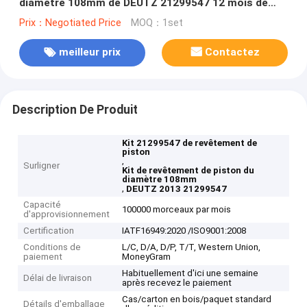
diamètre 108mm de DEUTZ 21299547 12 mois de
garantie
Prix：Negotiated Price
MOQ：1set
meilleur prix
Contactez
Description De Produit
Kit 21299547 de revêtement de
piston
,
Surligner
Kit de revêtement de piston du
diamètre 108mm
,
DEUTZ 2013 21299547
Capacité
100000 morceaux par mois
d'approvisionnement
Certification
IATF16949:2020 /ISO9001:2008
Conditions de
L/C, D/A, D/P, T/T, Western Union,
paiement
MoneyGram
Habituellement d'ici une semaine
Délai de livraison
après recevez le paiement
Cas/carton en bois/paquet standard
Détails d'emballage