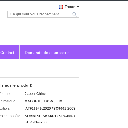
French
search
Contact
Demande de soumission
ls sur le produit:
'origine:
Japon, Chine
e marque:
MAGURO、FUSA、FIM
cation:
IATF16949:2020 /ISO9001:2008
o de modèle:
KOMATSU SAA6D125/PC400-7
6154-11-3200