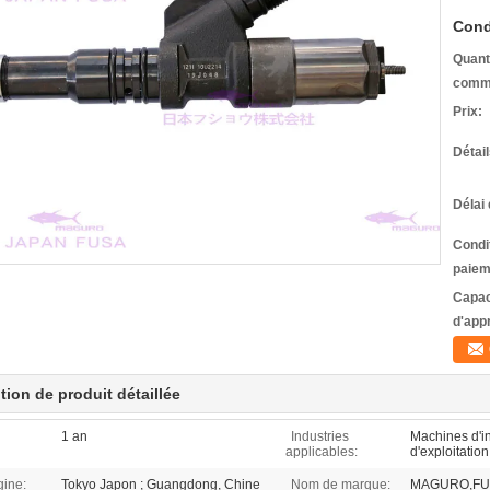
Cond
Quant
comm
Prix:
Détai
Délai 
Condi
paiem
Capac
d'app
tion de produit détaillée
1 an
Industries
Machines d'i
applicables:
d'exploitation
gine:
Tokyo Japon ; Guangdong, Chine
Nom de marque:
MAGURO,FU