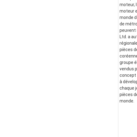
moteur, l
moteur e
monde de
de métro
peuvent 
Ltd. a a
régional
pièces d
coréenne
groupe él
vendus p
concept i
à dévelo
chaque j
pièces d
monde.