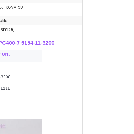
pour KOMATSU
alité
AA6D125
,
PC400-7
6154-11-3200
__
non.
-3200
-1211