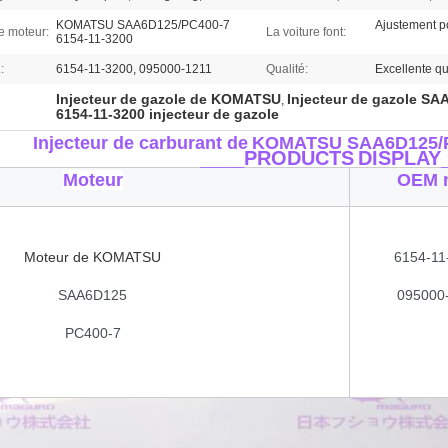
KOMATSU SAA6D125/PC400-7
Ajustement 
e moteur:
La voiture font:
6154-11-3200
:
6154-11-3200, 095000-1211
Qualité:
Excellente qu
Injecteur de gazole de KOMATSU
Injecteur de gazole S
,
6154-11-3200 injecteur de gazole
Injecteur de carburant
de
KOMATSU
SAA6D125/
____PRODUCTS
DISPLAY
Moteur
OEM 
Moteur de KOMATSU
6154-11
SAA6D125
095000
PC400-7