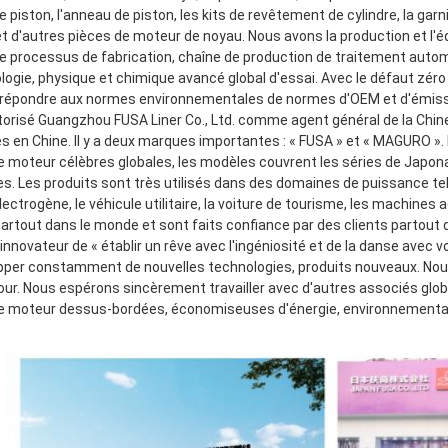
e piston, l'anneau de piston, les kits de revêtement de cylindre, la garni
t d'autres pièces de moteur de noyau. Nous avons la production et l'é
 processus de fabrication, chaîne de production de traitement autom
logie, physique et chimique avancé global d'essai. Avec le défaut zéro
répondre aux normes environnementales de normes d'OEM et d'émission
utorisé Guangzhou FUSA Liner Co., Ltd. comme agent général de la Chine
es en Chine. Il y a deux marques importantes : « FUSA » et « MAGURO ».
e moteur célèbres globales, les modèles couvrent les séries de Japona
s. Les produits sont très utilisés dans des domaines de puissance tel
ectrogène, le véhicule utilitaire, la voiture de tourisme, les machines a
artout dans le monde et sont faits confiance par des clients partout 
nnovateur de « établir un rêve avec l'ingéniosité et de la danse avec vo
pper constamment de nouvelles technologies, produits nouveaux. Nous 
our. Nous espérons sincèrement travailler avec d'autres associés glo
e moteur dessus-bordées, économiseuses d'énergie, environnementales