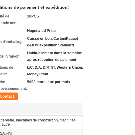
itions de paiement et expédition:
ité de
10PCS
ande min:
Negotiated Price
Caisse en bois/Carton/Paquet
ls d'emballage:
d&#39;expédition Standard
Habituellement dans la semaine
de livraison:
après réception du paiement
tions de
L/C, D/A, D/P, T/T, Western Union,
ent:
MoneyGram
ité
5000 morceaux par mois
rovisionnement:
Contact
ngénierie, machines de construction, machines
, autre
SA,FIM