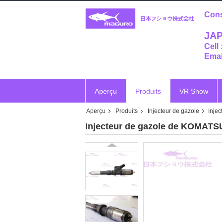
Cons
JAP
Cell
Emai
Aperçu
Produits
VR Show
Aperçu
Produits
Injecteur de gazole
Inje
Vr
Injecteur de gazole de KOMATS