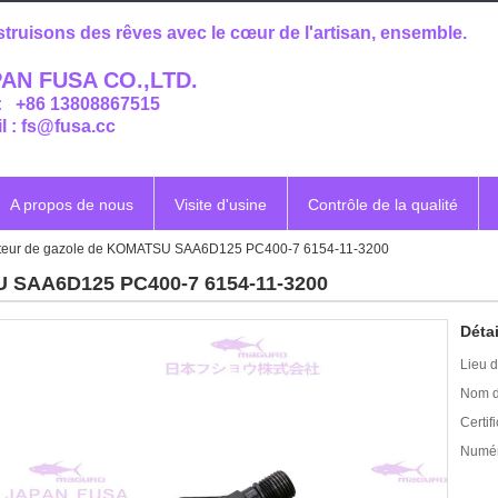
truisons des rêves avec le cœur de l'artisan, ensemble.
AN FUSA CO.,LTD.
 : +86 13808867515
l : fs@fusa.cc
A propos de nous
Visite d'usine
Contrôle de la qualité
cteur de gazole de KOMATSU SAA6D125 PC400-7 6154-11-3200
U SAA6D125 PC400-7 6154-11-3200
Détai
Lieu d
Nom d
Certifi
Numér