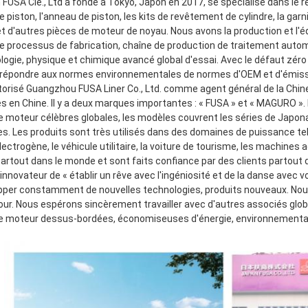
 FUSA Cie., Ltd a fondé à Tokyo, Japon en 2017, se spécialise dans le r
e piston, l'anneau de piston, les kits de revêtement de cylindre, la garni
t d'autres pièces de moteur de noyau. Nous avons la production et l'é
 processus de fabrication, chaîne de production de traitement autom
logie, physique et chimique avancé global d'essai. Avec le défaut zéro
répondre aux normes environnementales de normes d'OEM et d'émission
utorisé Guangzhou FUSA Liner Co., Ltd. comme agent général de la Chine
es en Chine. Il y a deux marques importantes : « FUSA » et « MAGURO ».
e moteur célèbres globales, les modèles couvrent les séries de Japona
s. Les produits sont très utilisés dans des domaines de puissance tel
ectrogène, le véhicule utilitaire, la voiture de tourisme, les machines a
artout dans le monde et sont faits confiance par des clients partout 
nnovateur de « établir un rêve avec l'ingéniosité et de la danse avec vo
pper constamment de nouvelles technologies, produits nouveaux. Nous 
our. Nous espérons sincèrement travailler avec d'autres associés glo
e moteur dessus-bordées, économiseuses d'énergie, environnementales