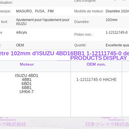
Lieu d'origine:
isation:
arque:
MAGURO、FUSA、FIM
Modèle de moteur:
Diamètre 102
Ajustement pour l'ajustement pour
102mm
 font:
Diamètre:
ISUZU
de
4/6cyls
1-12111745-0
Piston non.:
:
OEM
Qualité:
Excellente qual
tre 102mm d'ISUZU 4BD16BB1 1-12111745-0 de 
____PRODUCTS
DISPLAY
Moteur
OEM non.
ISUZU 4BD1
4BB1
1-12111745-0 HACHE
6BD1
6BB1
UH04-7