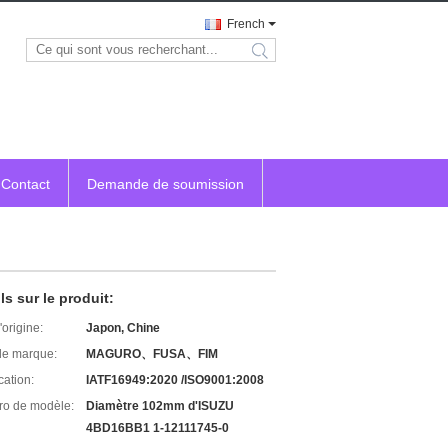
French
search
Contact
Demande de soumission
ls sur le produit:
'origine:
Japon, Chine
e marque:
MAGURO、FUSA、FIM
cation:
IATF16949:2020 /ISO9001:2008
o de modèle:
Diamètre 102mm d'ISUZU
4BD16BB1 1-12111745-0