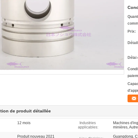
Cond
Quant
comm
Prix:
Détai
Délai 
Condi
paiem
Capac
d'app
tion de produit détaillée
12 mois
Industries
Machines d'ing
applicables:
minières, Autre
Produit nouveau 2021
Guangdong, Ch