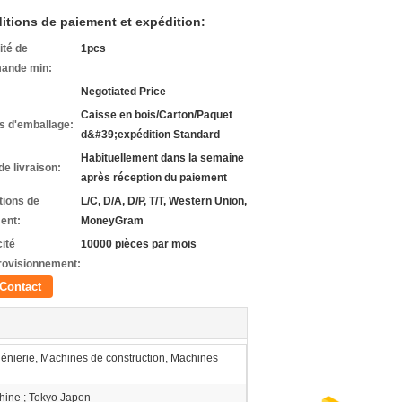
itions de paiement et expédition:
ité de
1pcs
ande min:
Negotiated Price
Caisse en bois/Carton/Paquet
ls d'emballage:
d&#39;expédition Standard
Habituellement dans la semaine
de livraison:
après réception du paiement
tions de
L/C, D/A, D/P, T/T, Western Union,
ent:
MoneyGram
ité
10000 pièces par mois
rovisionnement:
Contact
énierie, Machines de construction, Machines
ine ; Tokyo Japon