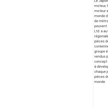
Le Japon
moteur, l
moteur e
monde de
de métro
peuvent 
Ltd. a a
régional
pièces d
coréenne
groupe él
vendus p
concept i
à dévelo
chaque j
pièces d
monde.