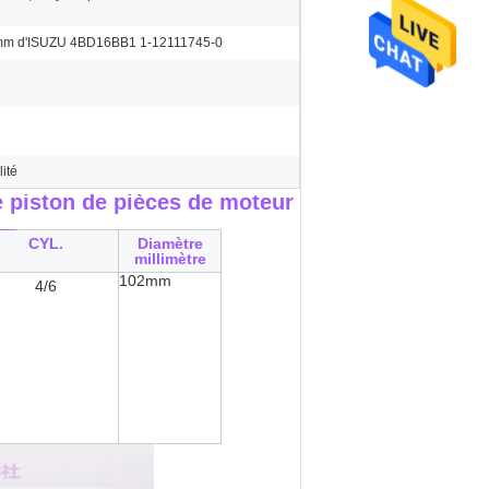
mm d'ISUZU 4BD16BB1 1-12111745-0
ité
piston de pièces de moteur
__
CYL.
Diamètre
millimètre
102mm
4/6