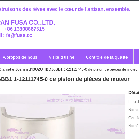
truisons des rêves avec le cœur de l'artisan, ensemble.
AN FUSA CO.,LTD.
 : +86 13808867515
l : fs@fusa.cc
A propos de nous
Visite d'usine
Contrôle de la qualité
Diamètre 102mm d'ISUZU 4BD16BB1 1-12111745-0 de piston de pièces de moteur
B1 1-12111745-0 de piston de pièces de moteur
Détai
Lieu d
Nom d
Certifi
Numér