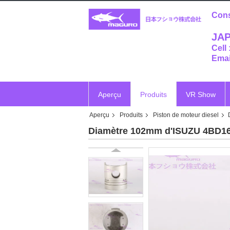
Cons
JAP
Cell
Emai
Aperçu
Produits
VR Show
Aperçu
Produits
Piston de moteur diesel
Vr
Diamètre 102mm d'ISUZU 4BD16B