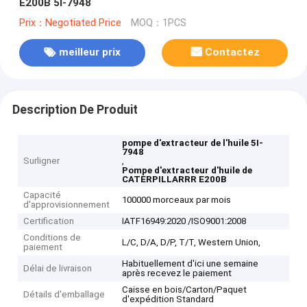
E200B 5I-7948
Prix：Negotiated Price
MOQ：1PCS
meilleur prix
Contactez
Description De Produit
pompe d'extracteur de l'huile 5I-
7948
Surligner
,
Pompe d'extracteur d'huile de
CATERPILLARRR E200B
Capacité
100000 morceaux par mois
d'approvisionnement
Certification
IATF16949:2020 /ISO9001:2008
Conditions de
L/C, D/A, D/P, T/T, Western Union,
paiement
Habituellement d'ici une semaine
Délai de livraison
après recevez le paiement
Caisse en bois/Carton/Paquet
Détails d'emballage
d'expédition Standard