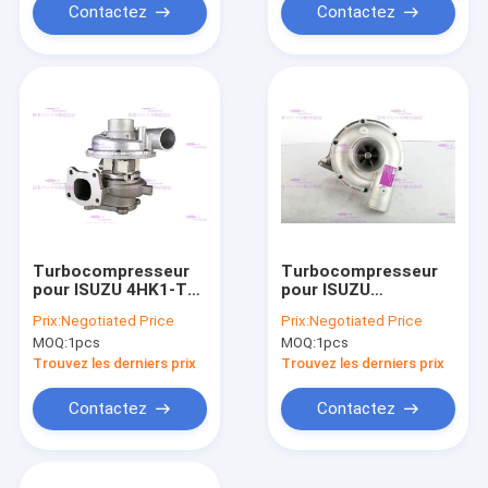
Contactez
Contactez
Turbocompresseur
Turbocompresseur
pour ISUZU 4HK1-TC
pour ISUZU
8-98022822-1
6BG1/ZX200A3 1-
Prix:
Negotiated Price
Prix:
Negotiated Price
14400377-0
MOQ:
1pcs
MOQ:
1pcs
Trouvez les derniers prix
Trouvez les derniers prix
Contactez
Contactez