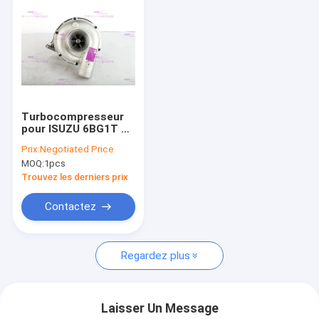
Turbocompresseur
pour ISUZU 6BG1T 1-
14400377-0
Prix:
Negotiated Price
MOQ:
1pcs
Trouvez les derniers prix
Contactez
Regardez plus
Laisser Un Message