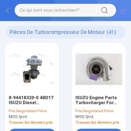
Pièces De Turbocompresseur De Moteur
(41)
8-94418320-0 4BD1T
ISUZU Engine Parts
ISUZU Diesel
Turbocharger For
Turbocharger
4BG1T 8-97115972-0
Prix:
Negotiated Price
Prix:
Negotiated Price
MOQ:
1pcs
MOQ:
1pcs
Trouvez les derniers prix
Trouvez les derniers prix